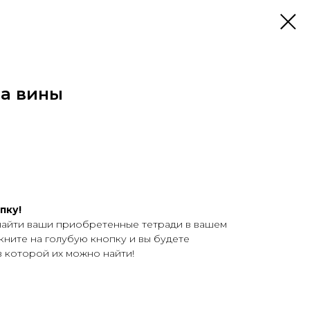
ва вины
пку!
найти ваши приобретенные тетради в вашем
кните на голубую кнопку и вы будете
в которой их можно найти!