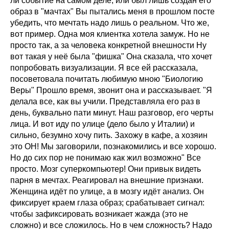
ли событие на самом деле, или был лишь создан его
образ в "мачтах" Вы пытались меня в прошлом посте
убедить, что мечтать надо лишь о реальном. Что же,
вот пример. Одна моя клиентка хотела замуж. Но не
просто так, а за человека конкретной внешности Ну
вот такая у неё была "фишка" Она сказала, что хочет
попробовать визуализации. Я все ей рассказала,
посоветовала почитать любимую мною "Биологию
Веры" Прошло время, звонит она и рассказывает. "Я
делала все, как вы учили. Представляла его раз в
день, буквально пати минут. Наш разговор, его черты
лица. И вот иду по улице (дело было у Италии) и
сильно, безумно хочу пить. Захожу в кафе, а хозяин
это ОН! Мы заговорили, познакомились и все хорошо.
Но до сих пор не понимаю как жил возможно" Все
просто. Мозг суперкомпьютер! Они привык видеть
парня в мечтах. Реагировал на внешние признаки.
Женщина идёт по улице, а в мозгу идёт анализ. Он
фиксирует краем глаза образ; срабатывает сигнал:
чтобы зафиксировать возникает жажда (это не
сложно) и все сложилось. Но в чем сложность? Надо