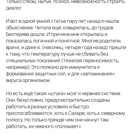
Только слезы, нытьё, психоз, невозможность строить
диалог.
И вот в одной умной статье пару лет назад я нашла
объяснение. Читала ещё, ковырялась, до трудов
Бехтерева дошла. И причина мне открылась и
показалась логичной и понятной. Многие родители,
врачи, и даже я, (наконец, четыре года назад) пришли
к тому, что температуру лучше не сбивать без
специальных показаний (тяжелая переносимость,
например) Это полезно для иммунитета и
формования защитных сил, и для «запоминания»
вируса организмом.
Но есть ещё такая «штука» мозг и нервная система.
Они, безусловно, предусмотрительно созданы
работать в разных условиях и быстро
приспосабливаются, хоть к Сахаре, хоть к северному
полюсу. Но только прежде чем они начнут там
работать, их немного «поломает».