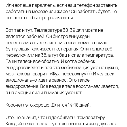
Или вот еще параллель, если ваш телефон заставить
работать на морозе или жаре? Он работать будет, но
после этого быстро разрядится.
Вот так и тут. Температура 38-39 для мозга не
является рабочей. Он быстро вынужден
перестраивать все системы организма, а самая
бунтующая, как известно, нервная. Они только всё
переключили на 38, а тут бац и спала температура.
Тащи теперь все обратно. И когда ребёнок
выздоравливает и вся эта мобилизация уже не нужна,
мозг как бы говорит: «Фух, передохну»))) И человек
эмоционально идет в разнос. Это такое
выздоровление. Все везде в теле восстанавливается,
а на эмоции сил и внимания уже нет.
Короче)) это хорошо. Длится 14-18 дней.
Это, не значит, что надо сбивать‼️ температуру.
Каждый решает сам. Тут, как говорится «из двух зол»