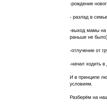
-️рождение новог
-️ разлад в семье
-️выход мамы на
раньше не было)
-️отлучение от г
️-начал ходить в
И в принципе лю
условиям.
Разберём на на