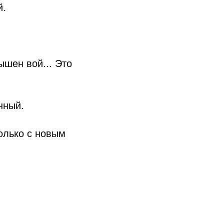
й.
ышен вой... Это
нный.
только с новым