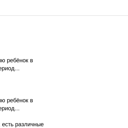
ию ребёнок в
риод...
ию ребёнок в
риод...
х есть различные