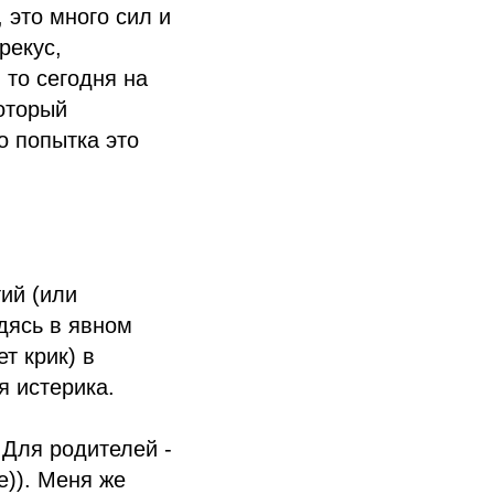
 это много сил и
рекус,
 то сегодня на
который
о попытка это
ий (или
одясь в явном
т крик) в
я истерика.
 Для родителей -
е)). Меня же