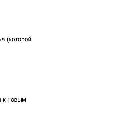
ка (которой
и к новым