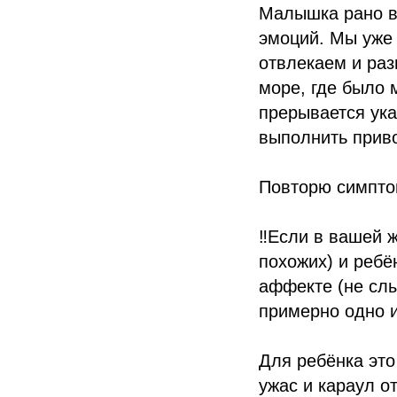
Малышка рано вс
эмоций. Мы уже 
отвлекаем и раз
море, где было 
прерывается указ
выполнить приво
Повторю симпто
‼️Если в вашей 
похожих) и ребё
аффекте (не слы
примерно одно и
Для ребёнка это
ужас и караул о