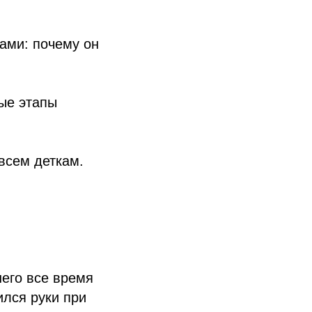
ами: почему он
ные этапы
 всем деткам.
него все время
ился руки при