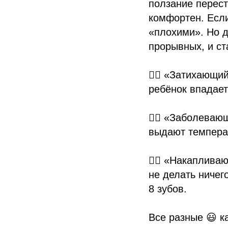
ползание перест
комфортен. Если
«плохими». Но д
прорывных, и ст
👉🏻 «Затихающи
ребёнок впадает
👉🏻 «Заболеваю
выдают темпера
👉🏻 «Накаплива
не делать ничего
8 зубов.
Все разные 😃 к