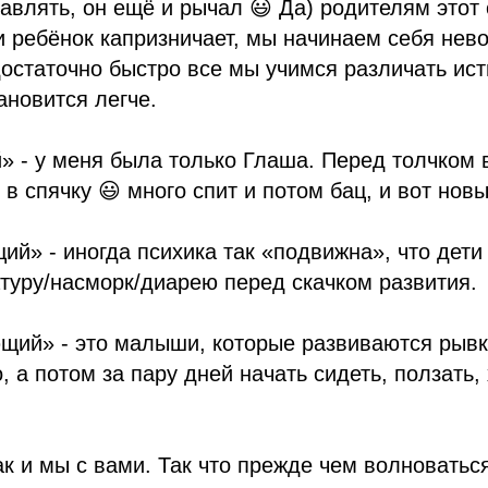
авлять, он ещё и рычал 😃 Да) родителям этот 
 ребёнок капризничает, мы начинаем себя нев
остаточно быстро все мы учимся различать ис
ановится легче.
й» - у меня была только Глаша. Перед толчком 
 в спячку 😃 много спит и потом бац, и вот нов
щий» - иногда психика так «подвижна», что дети
туру/насморк/диарею перед скачком развития.
ющий» - это малыши, которые развиваются рывк
, а потом за пару дней начать сидеть, ползать,
ак и мы с вами. Так что прежде чем волноватьс