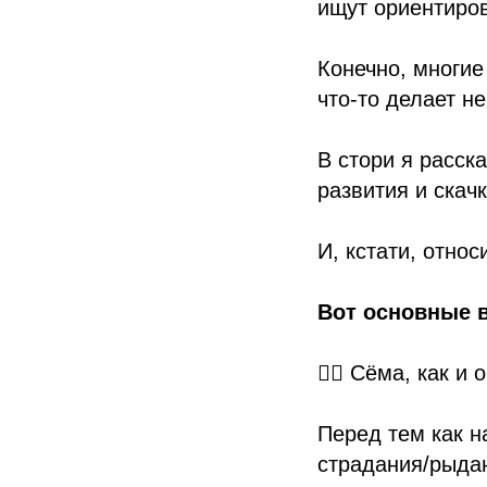
ищут ориентиров
Конечно, многие
что-то делает не
В стори я расск
развития и скач
И, кстати, отно
Вот основные 
👉🏻 Сёма, как и
Перед тем как н
страдания/рыдан